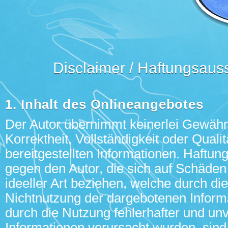
Disclaimer / Haftungsaus
1. Inhalt des Onlineangebotes
Der Autor übernimmt keinerlei Gewähr f
Korrektheit, Vollständigkeit oder Qualit
bereitgestellten Informationen. Haftu
gegen den Autor, die sich auf Schäden 
ideeller Art beziehen, welche durch di
Nichtnutzung der dargebotenen Inform
durch die Nutzung fehlerhafter und unv
Informationen verursacht wurden, sind