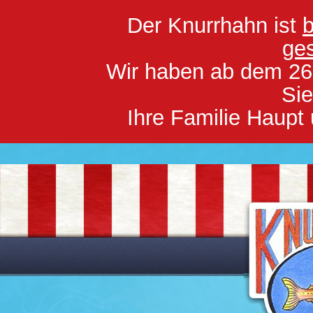
Der Knurrhahn ist
b
ge
Wir haben ab dem 26
Sie
Ihre Familie Haupt